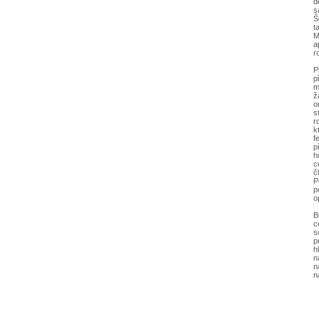
d
s
Š
t
M
a
r
P
p
m
ž
o
s
r
k
f
p
h
c
č
P
p
o
B
c
s
p
h
n
n
n