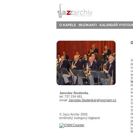
O KAPELE
MUZIKANTI
KALENDÁŘ VYSTOU
O
S
p
s
u
t
S
N
R
s
i
Jaroslav Studenka
s
tel: 737 234 481
s
email:
Jaroslav.Studenka(at)seznam.cz
č
n
S
d
© Jazz Archiv 2005
r
brněnský swingový bigband
j
N
k
R