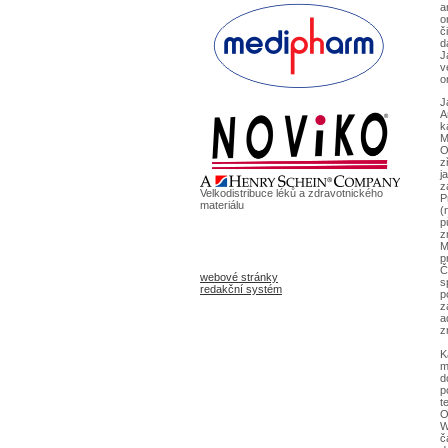
a
o
č
d
J
v
o
J
A
k
M
O
z
j
z
Velkodistribuce léků a zdravotnického
P
materiálu
(
p
z
M
p
Č
webové stránky
s
redakční systém
p
z
a
z
K
m
d
p
t
O
W
č